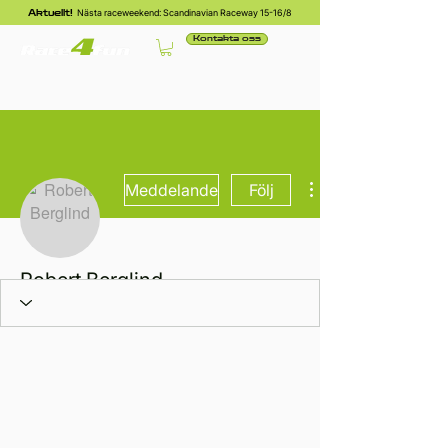
Nästa raceweekend: Scandinavian Raceway 15-16/8
Aktuellt!
Kontakta oss
Meddelande
Följ
Robert Berglind