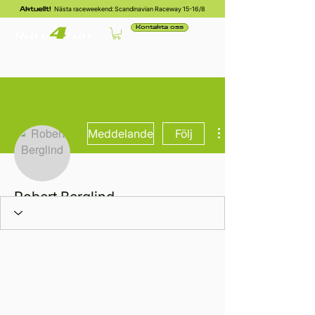
Nästa raceweekend: Scandinavian Raceway 15-16/8
Aktuellt!
Kontakta oss
Meddelande
Följ
Robert Berglind