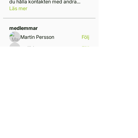
du hålla kontakten med andra
...
Läs mer
medlemmar
Martin Persson
Följ
mellblom
Följ
mellblom
Arnt Christian Ødegaard
Följ
Teamchef
Matz Olli
Följ
Tony Grönberg
Följ
Teamchef
Se alla medlemmar (18)
Ring oss