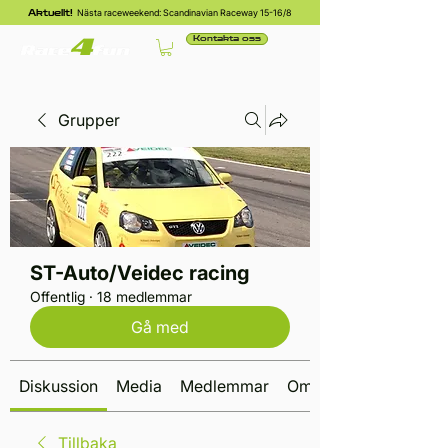
Nästa raceweekend: Scandinavian Raceway 15-16/8
Aktuellt!
Kontakta oss
Grupper
ST-Auto/Veidec racing
Offentlig
·
18 medlemmar
Gå med
Diskussion
Media
Medlemmar
Om
Tillbaka