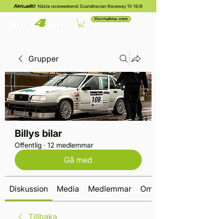
Nästa raceweekend: Scandinavian Raceway 15-16/8
Aktuellt!
Kontakta oss
Grupper
Billys bilar
Offentlig
·
12 medlemmar
Gå med
Diskussion
Media
Medlemmar
Om
Tillbaka