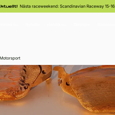
Nästa raceweekend: Scandinavian Raceway 15-16
ktuellt!
tforska nu
Nyheter
Handla nu
Tävlingar
Raceseri
Motorsport