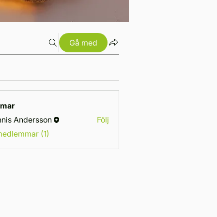
Gå med
mar
nis Andersson
Följ
 medlemmar (1)