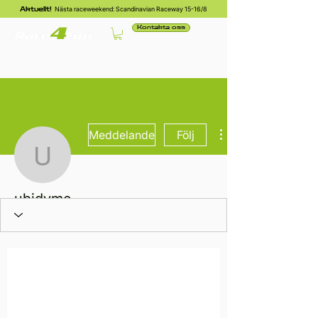
Nästa raceweekend: Scandinavian Raceway 15-16/8
Aktuellt!
Kontakta oss
Meddelande
Följ
ubidyme
ubidyme