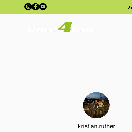
A
U
Fler åtgärder
kristian.ruther