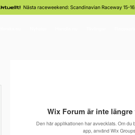
Nästa raceweekend: Scandinavian Raceway 15-16
ktuellt!
tforska nu
Nyheter
Handla nu
Tävlingar
Raceseri
Wix Forum är inte längre t
Den här applikationen har avvecklats. Om du
app, använd Wix Groups