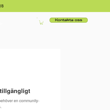
/8
Kontakta oss
er
illgängligt
 behöver en community-
.