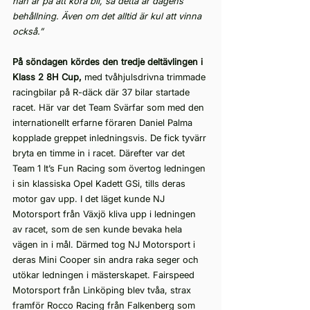
han är på att köra bil, så detta är dagens 
behållning. Även om det alltid är kul att vinna 
också.”
På söndagen kördes den tredje deltävlingen i 
Klass 2 8H Cup,
 med tvåhjulsdrivna trimmade 
racingbilar på R-däck där 37 bilar startade 
racet. Här var det Team Svärfar som med den 
internationellt erfarne föraren Daniel Palma 
kopplade greppet inledningsvis. De fick tyvärr 
bryta en timme in i racet. Därefter var det 
Team 1 It’s Fun Racing som övertog ledningen 
i sin klassiska Opel Kadett GSi, tills deras 
motor gav upp. I det läget kunde NJ 
Motorsport från Växjö kliva upp i ledningen 
av racet, som de sen kunde bevaka hela 
vägen in i mål. Därmed tog NJ Motorsport i 
deras Mini Cooper sin andra raka seger och 
utökar ledningen i mästerskapet. Fairspeed 
Motorsport från Linköping blev tvåa, strax 
framför Rocco Racing från Falkenberg som 