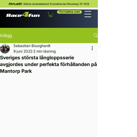
Nästa raceweekend: Scandinavian Raceway 15-16/8
Aktuellt!
Kontakta oss
Inlägg
Sebastian Bourghardt
9 juni 2022
2 min läsning
Sveriges största långloppsserie
avgjordes under perfekta förhållanden på
Mantorp Park