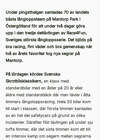
Under pingsthelgen samlades 70 av landets 
bästa långloppsteam på Mantorp Park i 
Östergötland för att under två dagar göra 
upp i den tredje deltävlingen av Race4Fun, 
Sveriges största långloppsserie. Det bjöds på 
bra racing, fint väder och bra gemenskap när 
två av årets favoriter tog nya segrar på 
Mantorp.
På lördagen kördes Svenska 
Skrotbilsklassikern,
 en klass med 
standardbilar med en ålder på 20 år eller 
äldre med standarddäck där man tävlar i åtta 
timmars långsloppsracing. Hela 33 bilar kom 
till start i klassen, där första timmen kantades 
av en hel del safetycars på grund av olika 
incidenter. Därefter flöt tävlingen på under sju 
tuffa timmar, där det sista timmen kom att bli 
en intensiv kamp om segern mellan segrarna 