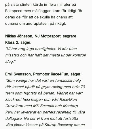
på sista stinten körde in flera minuter på 
Fairspeed men målflaggan kom för tidigt för 
deras del för att de skulle ha chans att 
utmana om andraplatsen på riktigt.
Niklas Jönsson, NJ Motorsport, segrare 
Klass 2, säger:
”Vi har nog inga hemligheter. Vi kör utan 
misstag och har haft det mesta under kontroll 
idag.”
Emil Svensson, Promotor Race4Fun, säger:
”Som vanligt har det vart en fantastisk helg 
där teamet bjudit på grym racing med hela 70 
team som fightats på banan. Vädret har vart 
klockrent hela helgen och vårt Race4Fun 
Crew ihop med MK Scandia och Mantorp 
Park har levererat en perfekt racehelg till våra 
deltagare. Nu ser vi fram mot att fortsätta 
våra jämna klasser på Sturup Raceway om en 