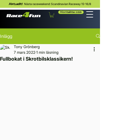
Nästa raceweekend: Scandinavian Raceway 15-16/8
Aktuellt!
Kontakta oss
Inlägg
Tony Grönberg
7 mars 2022
1 min läsning
Fullbokat i Skrotbilsklassikern!