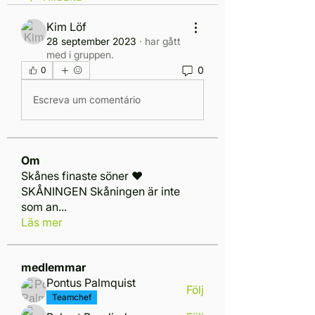
Kim Löf
28 september 2023
·
har gått
med i gruppen.
0
0
Escreva um comentário
Om
Skånes finaste söner ❤️
SKÅNINGEN Skåningen är inte
som an
...
Läs mer
medlemmar
Pontus Palmquist
Följ
Teamchef