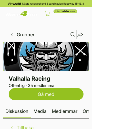
Nästa raceweekend: Scandinavian Raceway 15-16/8
Aktuellt!
Kontakta oss
Grupper
Valhalla Racing
Offentlig
·
35 medlemmar
Gå med
Diskussion
Media
Medlemmar
Om
Tillbaka