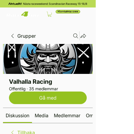
Nästa raceweekend: Scandinavian Raceway 15-16/8
Aktuellt!
Kontakta oss
Grupper
Valhalla Racing
Offentlig
·
35 medlemmar
Gå med
Diskussion
Media
Medlemmar
Om
Tillbaka