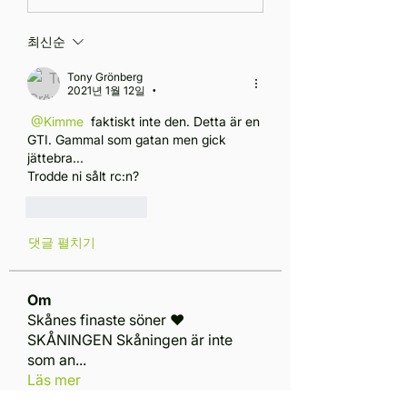
최신순
Tony Grönberg
2021년 1월 12일
•
@Kimme
 faktiskt inte den. Detta är en 
GTI. Gammal som gatan men gick 
jättebra...
Trodde ni sålt rc:n?
좋아요
답글
댓글 펼치기
Om
Skånes finaste söner ❤️
SKÅNINGEN Skåningen är inte
som an
...
Läs mer