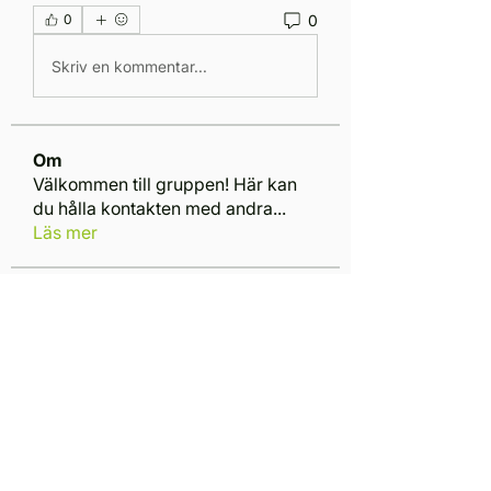
0
0
Skriv en kommentar...
Om
Välkommen till gruppen! Här kan
du hålla kontakten med andra
...
Läs mer
medlemmar
Magnus
Följ
Magnus
yuda firmansyah
Följ
Team VIGGEN
Följ
Diana M
Följ
Se alla medlemmar (4)