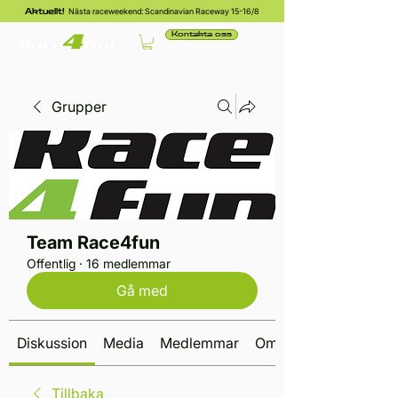
Nästa raceweekend: Scandinavian Raceway 15-16/8
Aktuellt!
Kontakta oss
Grupper
Team Race4fun
Offentlig
·
16 medlemmar
Gå med
Diskussion
Media
Medlemmar
Om
Tillbaka