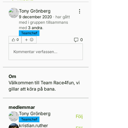
Tony Grönberg
9 december 2020
·
har gått
med i gruppen tillsammans
med
3 andra
.
Teamchef
0
0
Kommentar verfassen...
Om
Välkommen till Team Race4fun, vi
gillar att köra på bana.
medlemmar
Tony Grönberg
Följ
Teamchef
kristian.ruther