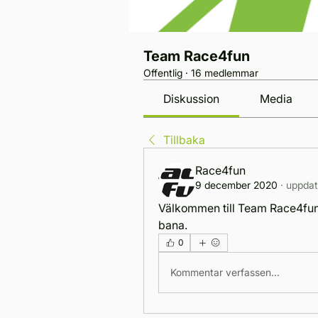
Team Race4fun
Offentlig
·
16 medlemmar
Diskussion
Media
Tillbaka
Race4fun
9 december 2020
·
uppdat
Välkommen till Team Race4fun, 
bana. 
0
Kommentar verfassen...