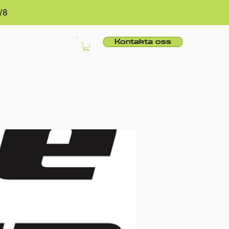
/8
Kontakta oss
er