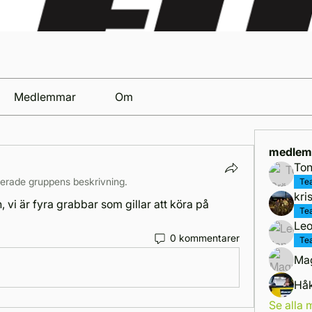
Medlemmar
Om
medlem
Ton
erade gruppens beskrivning.
Te
kri
vi är fyra grabbar som gillar att köra på 
Te
Leo
0 kommentarer
Te
Ma
Hå
Se alla