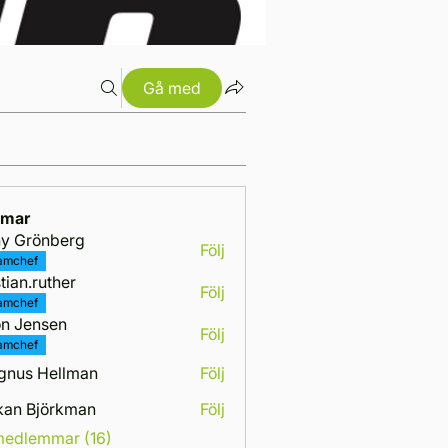
Gå med
mar
y Grönberg
Följ
amchef
stian.ruther
Följ
amchef
n Jensen
Följ
amchef
gnus Hellman
Följ
kan Björkman
Följ
 medlemmar (16)