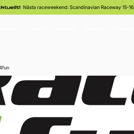
Nästa raceweekend: Scandinavian Raceway 15-16
ktuellt!
tforska nu
Nyheter
Handla nu
Tävlingar
Raceseri
4fun