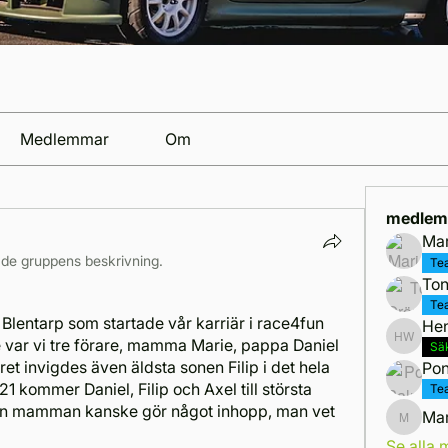
Medlemmar
Om
medlem
Mar
de gruppens beskrivning.
Te
Ton
Te
 Blentarp som startade vår karriär i race4fun 
He
e var vi tre förare, mamma Marie, pappa Daniel 
Henry 
Sä
et invigdes även äldsta sonen Filip i det hela 
Pon
1 kommer Daniel, Filip och Axel till största 
Te
men mamman kanske gör något inhopp, man vet 
Mar
Marcus 
Se alla