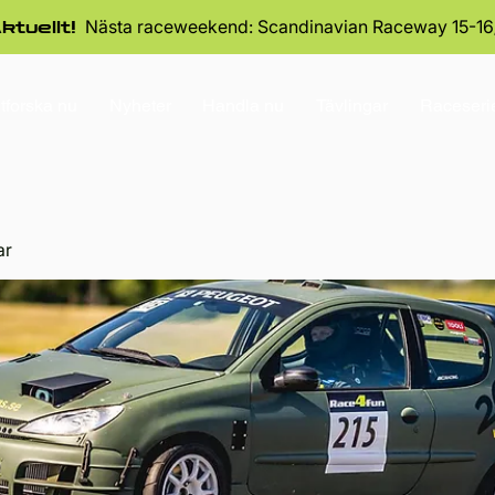
Nästa raceweekend: Scandinavian Raceway 15-16
ktuellt!
tforska nu
Nyheter
Handla nu
Tävlingar
Raceseri
ar