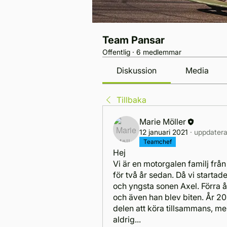
Team Pansar
Offentlig
·
6 medlemmar
Diskussion
Media
Tillbaka
Marie Möller
12 januari 2021
·
uppdatera
Teamchef
Hej
Vi är en motorgalen familj från
för två år sedan. Då vi startad
och yngsta sonen Axel. Förra år
och även han blev biten. År 202
delen att köra tillsammans, 
aldrig... 