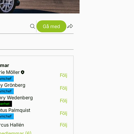
Gå med
mar
ie Möller
Följ
amchef
y Grönberg
Följ
amchef
nry Wedenberg
Följ
Wedenberg
kerhet
tus Palmquist
Följ
amchef
cus Hallén
Följ
Hallén
 medlemmar (6)