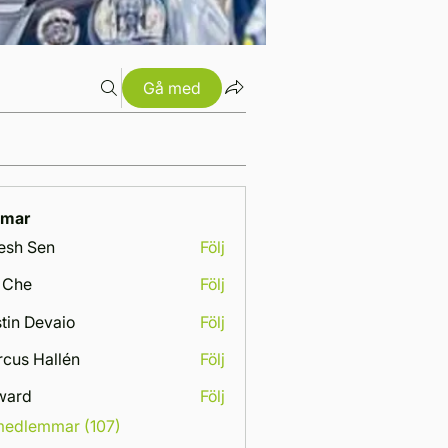
Gå med
mar
esh Sen
Följ
 Che
Följ
tin Devaio
Följ
cus Hallén
Följ
Hallén
ward
Följ
 medlemmar (107)