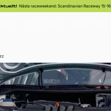
Nästa raceweekend: Scandinavian Raceway 15-16
ktuellt!
tforska nu
Nyheter
Handla nu
Tävlingar
Raceseri
zz