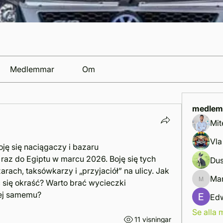
Medlemmar
Om
medlem
Mit
Vla
ję się naciągaczy i bazaru  
raz do Egiptu w marcu 2026. Boję się tych 
Dus
ach, taksówkarzy i „przyjaciół” na ulicy. Jak 
Mar
się okraść? Warto brać wycieczki 
Marcus 
iej samemu?
Ed
Se alla
11 visningar