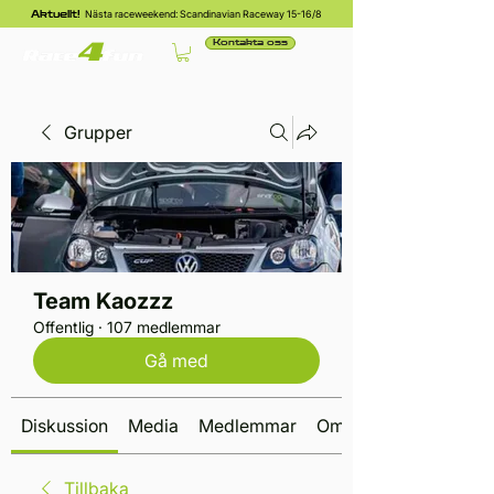
Nästa raceweekend: Scandinavian Raceway 15-16/8
Aktuellt!
Kontakta oss
Grupper
Team Kaozzz
Offentlig
·
107 medlemmar
Gå med
Diskussion
Media
Medlemmar
Om
Tillbaka