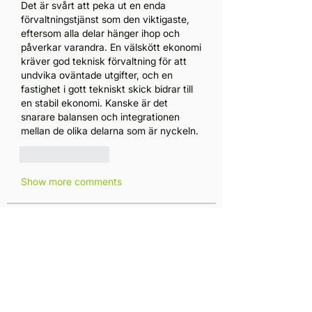
Det är svårt att peka ut en enda 
förvaltningstjänst som den viktigaste, 
eftersom alla delar hänger ihop och 
påverkar varandra. En välskött ekonomi 
kräver god teknisk förvaltning för att 
undvika oväntade utgifter, och en 
fastighet i gott tekniskt skick bidrar till 
en stabil ekonomi. Kanske är det 
snarare balansen och integrationen 
mellan de olika delarna som är nyckeln.
Like
Reply
Show more comments
Om
Välkommen till gruppen! Här kan
du hålla kontakten med andra
...
Läs mer