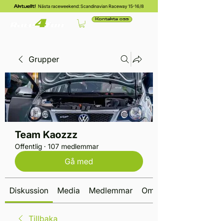
Nästa raceweekend: Scandinavian Raceway 15-16/8
Aktuellt!
Kontakta oss
Grupper
Team Kaozzz
Offentlig
·
107 medlemmar
Gå med
Diskussion
Media
Medlemmar
Om
Tillbaka