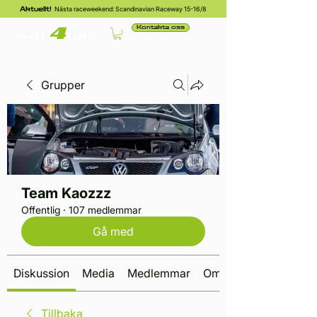
Nästa raceweekend: Scandinavian Raceway 15-16/8
Aktuellt!
Kontakta oss
Grupper
Team Kaozzz
Offentlig
·
107 medlemmar
Gå med
Diskussion
Media
Medlemmar
Om
Tillbaka