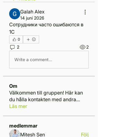
Galah Alex
14 juni 2026
Сотрудники часто ошибаются в 
1С
0
2
2
Write a comment...
Om
Välkommen till gruppen! Här kan
du hålla kontakten med andra
...
Läs mer
medlemmar
Mitesh Sen
Följ