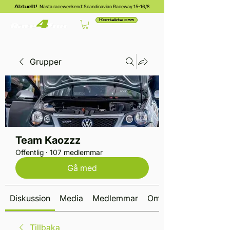
Nästa raceweekend: Scandinavian Raceway 15-16/8
Aktuellt!
Kontakta oss
Grupper
Team Kaozzz
Offentlig
·
107 medlemmar
Gå med
Diskussion
Media
Medlemmar
Om
Tillbaka