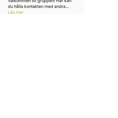
Välkommen till gruppen! Här kan
du hålla kontakten med andra
...
Läs mer
medlemmar
Mitesh Sen
Följ
Vla Che
Följ
Dustin Devaio
Följ
Marcus Hallén
Följ
Marcus Hallén
Edward
Följ
Se alla medlemmar (107)