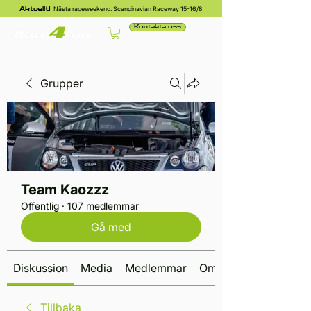
Nästa raceweekend: Scandinavian Raceway 15-16/8
Aktuellt!
Kontakta oss
Grupper
Team Kaozzz
Offentlig
·
107 medlemmar
Gå med
Diskussion
Media
Medlemmar
Om
Tillbaka