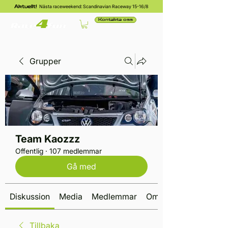
Nästa raceweekend: Scandinavian Raceway 15-16/8
Aktuellt!
Kontakta oss
Grupper
Team Kaozzz
Offentlig
·
107 medlemmar
Gå med
Diskussion
Media
Medlemmar
Om
Tillbaka