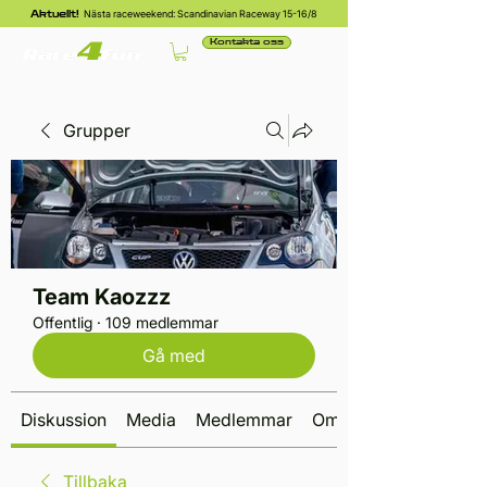
Nästa raceweekend: Scandinavian Raceway 15-16/8
Aktuellt!
Kontakta oss
Grupper
Team Kaozzz
Offentlig
·
109 medlemmar
Gå med
Diskussion
Media
Medlemmar
Om
Tillbaka