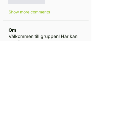
Like
Reply
Show more comments
Om
Välkommen till gruppen! Här kan
du hålla kontakten med andra
...
Läs mer
medlemmar
Mitesh Sen
Följ
Vla Che
Följ
Dustin Devaio
Följ
Marcus Hallén
Följ
Marcus Hallén
Edward
Följ