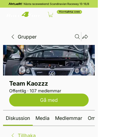
Nästa raceweekend: Scandinavian Raceway 15-16/8
Aktuellt!
Kontakta oss
Grupper
Team Kaozzz
Offentlig
·
107 medlemmar
Gå med
Diskussion
Media
Medlemmar
Om
Tillbaka