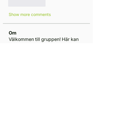
Like
Reply
Show more comments
Om
Välkommen till gruppen! Här kan
du hålla kontakten med andra
...
Läs mer
medlemmar
Mitesh Sen
Följ
Vla Che
Följ
Dustin Devaio
Följ
Marcus Hallén
Följ
Marcus Hallén