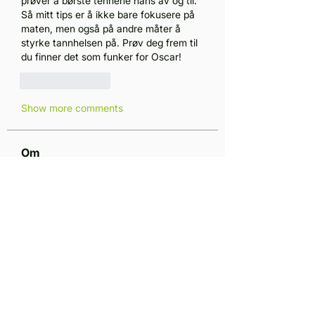
prøver å børste tennene hans av og til. 
Så mitt tips er å ikke bare fokusere på 
maten, men også på andre måter å 
styrke tannhelsen på. Prøv deg frem til 
du finner det som funker for Oscar!
Like
Reply
Show more comments
Om
Välkommen till gruppen! Här kan
du hålla kontakten med andra
...
Läs mer
medlemmar
Mitesh Sen
Följ
Vla Che
Följ