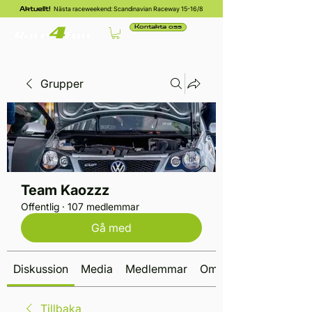
Nästa raceweekend: Scandinavian Raceway 15-16/8
Aktuellt!
Kontakta oss
Grupper
Team Kaozzz
Offentlig
·
107 medlemmar
Gå med
Diskussion
Media
Medlemmar
Om
Tillbaka