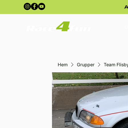
A
U
Hem
Grupper
Team Flisb