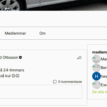
Medlemmar
Om
medlem
d Ottosson
Mar
Ben
a på 24-timmars
 så kul 😊😊
ha
0 kommentarer
Se alla