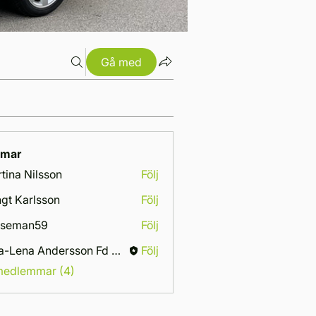
Gå med
mar
tina Nilsson
Följ
gt Karlsson
Följ
sseman59
Följ
Ewa-Lena Andersson Fd Ottosson
Följ
 medlemmar (4)