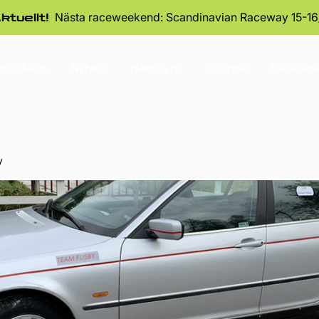
Nästa raceweekend: Scandinavian Raceway 15-16
ktuellt!
tforska nu
Nyheter
Handla nu
Tävlingar
Raceseri
y