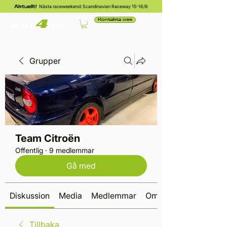
Nästa raceweekend: Scandinavian Raceway 15-16/8
Aktuellt!
Kontakta oss
Grupper
Team Citroën
Offentlig
·
9 medlemmar
Gå med
Diskussion
Media
Medlemmar
Om
Tillbaka