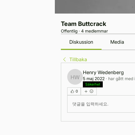
Team Buttcrack
Offentlig
·
4 medlemmar
Diskussion
Media
Tillbaka
Henry Wedenberg
5 maj 2022
·
har gått med 
Henry Wedenberg
Säkerhet
0
댓글을 입력하세요.