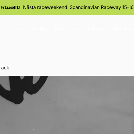
Nästa raceweekend: Scandinavian Raceway 15-16
ktuellt!
tforska nu
Nyheter
Handla nu
Tävlingar
Raceseri
rack