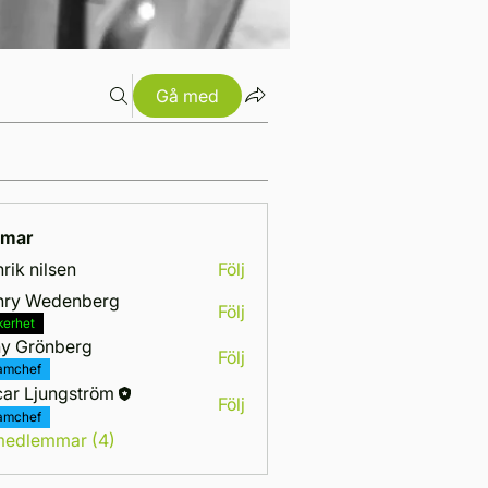
Gå med
mar
rik nilsen
Följ
nry Wedenberg
Följ
Wedenberg
kerhet
y Grönberg
Följ
amchef
ar Ljungström
Följ
amchef
 medlemmar (4)