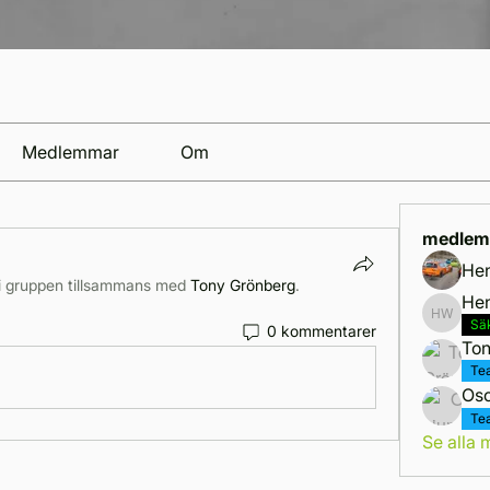
Medlemmar
Om
medlem
Hen
i gruppen tillsammans med
Tony Grönberg
.
He
Henry 
Sä
0 kommentarer
Ton
Te
Osc
Te
Se alla