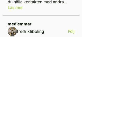
du hålla kontakten med andra
...
Läs mer
medlemmar
fredriktibbling
Följ
Mattias Lundin Breidenskogh
Följ
Mattias Lundin Breidenskogh
49hansson
Följ
49hansson
Johan Hansson
Följ
Johan Hansson
Kristian Dabovic Stenström
Följ
Se alla medlemmar (7)
Ring oss
+4679 313 58 90