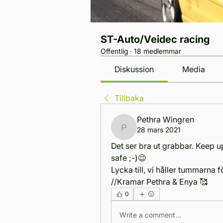
ST-Auto/Veidec racing
Offentlig
·
18 medlemmar
Diskussion
Media
Tillbaka
Pethra Wingren
28 mars 2021
Pethra Wingren
Det ser bra ut grabbar. Keep up
safe ;-)😉
Lycka till, vi håller tummarna f
//Kramar Pethra & Enya 🥰
0
Write a comment...