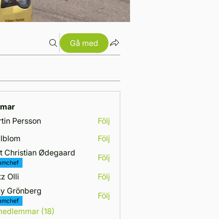
Gå med
mar
tin Persson
Följ
lblom
Följ
m
t Christian Ødegaard
Följ
amchef
z Olli
Följ
y Grönberg
Följ
amchef
 medlemmar (18)