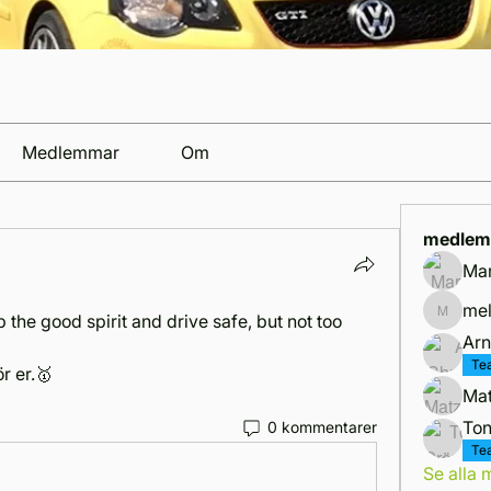
Medlemmar
Om
medlem
Mar
mel
 the good spirit and drive safe, but not too 
mellblo
Arn
Te
ör er.🥇
Mat
Ton
0 kommentarer
Te
Se alla