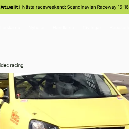
Nästa raceweekend: Scandinavian Raceway 15-16
ktuellt!
tforska nu
Nyheter
Handla nu
Tävlingar
Raceseri
idec racing