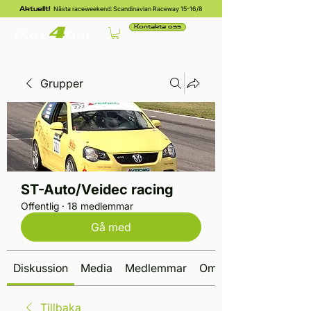
Nästa raceweekend: Scandinavian Raceway 15-16/8
Aktuellt!
Kontakta oss
Grupper
ST-Auto/Veidec racing
Offentlig
·
18 medlemmar
Gå med
Diskussion
Media
Medlemmar
Om
Tillbaka