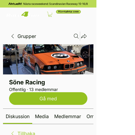
Nästa raceweekend: Scandinavian Raceway 15-16/8
Aktuellt!
Kontakta oss
Grupper
Söne Racing
Offentlig
·
13 medlemmar
Gå med
Diskussion
Media
Medlemmar
Om
Tillbaka