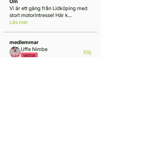
Om
Vi är ett gäng från Lidköping med
stort motorintresse! Här k
...
Läs mer
medlemmar
Uffe Nimbe
Följ
MEDIA
Henry Wedenberg
Följ
Henry Wedenberg
Säkerhet
christer unosson
Följ
Emil Rask
Följ
Marcus Hallén
Följ
Marcus Hallén
Se alla medlemmar (13)