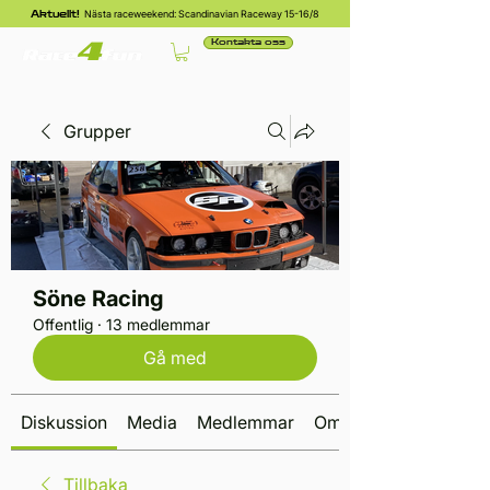
Nästa raceweekend: Scandinavian Raceway 15-16/8
Aktuellt!
Kontakta oss
Grupper
Söne Racing
Offentlig
·
13 medlemmar
Gå med
Diskussion
Media
Medlemmar
Om
Tillbaka