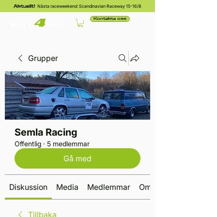
Nästa raceweekend: Scandinavian Raceway 15-16/8
Aktuellt!
Kontakta oss
Grupper
Semla Racing
Offentlig
·
5 medlemmar
Gå med
Diskussion
Media
Medlemmar
Om
Tillbaka