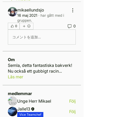
mikaellundsjo
16 maj 2021
·
har gått med i
gruppen.
0
0
コメントを追加…
Om
Semla, detta fantastiska bakverk!
Nu också ett gubbigt racin
...
Läs mer
medlemmar
Unge Herr Mikael
Följ
Jalle13
Följ
Vice Teamchef