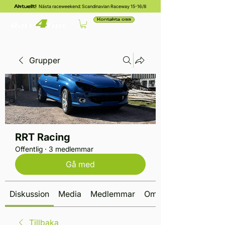
Nästa raceweekend: Scandinavian Raceway 15-16/8
Aktuellt!
Kontakta oss
Grupper
RRT Racing
Offentlig
·
3 medlemmar
Gå med
Diskussion
Media
Medlemmar
Om
Tillbaka