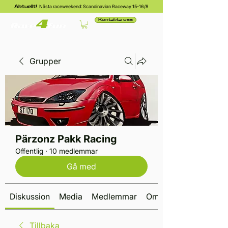
Nästa raceweekend: Scandinavian Raceway 15-16/8
Aktuellt!
Kontakta oss
Grupper
Pärzonz Pakk Racing
Offentlig
·
10 medlemmar
Gå med
Diskussion
Media
Medlemmar
Om
Tillbaka