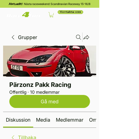
Nästa raceweekend: Scandinavian Raceway 15-16/8
Aktuellt!
Kontakta oss
Grupper
Pärzonz Pakk Racing
Offentlig
·
10 medlemmar
Gå med
Diskussion
Media
Medlemmar
Om
Tillbaka