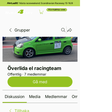
Nästa raceweekend: Scandinavian Raceway 15-16/8
Aktuellt!
Kontakta oss
Grupper
Överlida el racingteam
Offentlig
·
7 medlemmar
Gå med
Diskussion
Media
Medlemmar
Om
Tillbaka