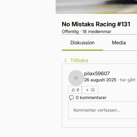
No Mistaks Racing #131
Offentlig
·
18 medlemmar
Diskussion
Media
Tillbaka
pilax59607
26 augusti 2025
·
har gått
pilax59607
0
0 kommentarer
Kommentar verfassen...