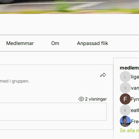
Medlemmar
Om
Anpassad flik
medlem
lig
ligemif
 med i gruppen.
van
vandana
Fyr
2 visningar
eat
eathan.
Fre
Se alla