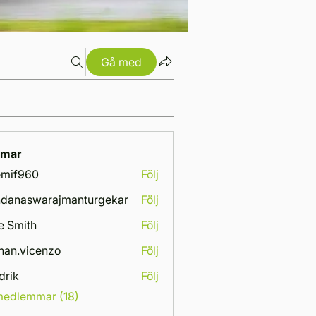
Gå med
mar
emif960
Följ
960
danaswarajmanturgekar
Följ
swarajmanturgekar
e Smith
Följ
han.vicenzo
Följ
vicenzo
drik
Följ
 medlemmar (18)