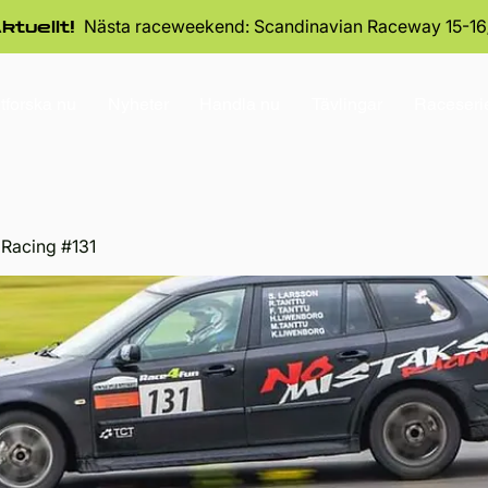
Nästa raceweekend: Scandinavian Raceway 15-16
ktuellt!
tforska nu
Nyheter
Handla nu
Tävlingar
Raceseri
 Racing #131