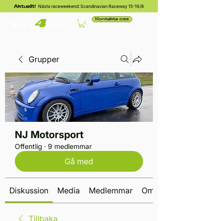
Nästa raceweekend: Scandinavian Raceway 15-16/8
Aktuellt!
Kontakta oss
Grupper
NJ Motorsport
Offentlig
·
9 medlemmar
Gå med
Diskussion
Media
Medlemmar
Om
Tillbaka