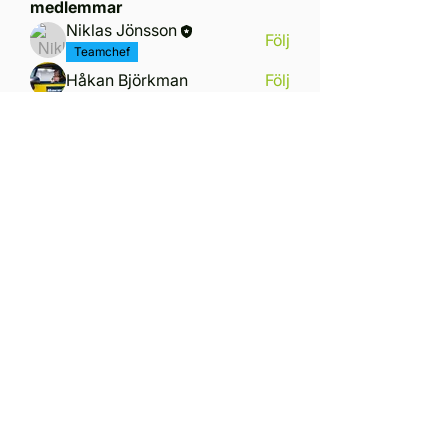
medlemmar
Niklas Jönsson
Följ
Teamchef
Håkan Björkman
Följ
Maria Ljung Jönsson
Följ
Simon Ljung Jönsson
Följ
Henry Wedenberg
Följ
Henry Wedenberg
Säkerhet
Se alla medlemmar (9)
Ring oss
+4679 313 58 90
Mejla oss
info@race4fun.se