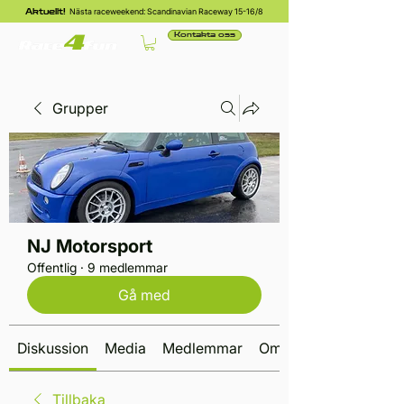
Nästa raceweekend: Scandinavian Raceway 15-16/8
Aktuellt!
Kontakta oss
Grupper
NJ Motorsport
Offentlig
·
9 medlemmar
Gå med
Diskussion
Media
Medlemmar
Om
Tillbaka