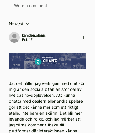
Write a comment...
Newest
kamden.alanis
Feb 17
Ja, det håller jag verkligen med om! För 
mig är den sociala biten en stor del av 
live casino-upplevelsen. Att kunna 
chatta med dealern eller andra spelare 
gör att det känns mer som ett riktigt 
ställe, inte bara en skärm. Det blir mer 
levande och roligt, och jag märker att 
jag gärna kommer tillbaka till 
plattformar där interaktionen känns 