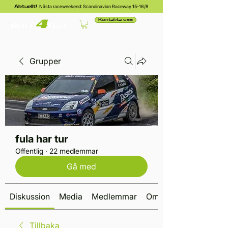
Nästa raceweekend: Scandinavian Raceway 15-16/8
Aktuellt!
Kontakta oss
Grupper
fula har tur
Offentlig
·
22 medlemmar
Gå med
Diskussion
Media
Medlemmar
Om
Tillbaka