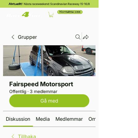
Nästa raceweekend: Scandinavian Raceway 15-16/8
Aktuellt!
Kontakta oss
Grupper
Fairspeed Motorsport
Offentlig
·
3 medlemmar
Gå med
Diskussion
Media
Medlemmar
Om
Tillbaka