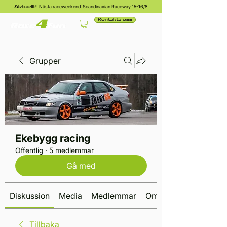
Nästa raceweekend: Scandinavian Raceway 15-16/8
Aktuellt!
Kontakta oss
Grupper
Ekebygg racing
Offentlig
·
5 medlemmar
Gå med
Diskussion
Media
Medlemmar
Om
Tillbaka