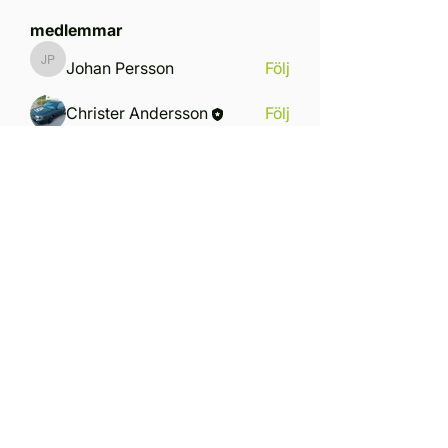
medlemmar
Johan Persson
Följ
Johan Persson
Christer Andersson
Följ
Jocke persson
Följ
Jocke persson
Wilma Andersson
Följ
per.lundin60
Följ
per.lundin60
Se alla medlemmar (6)
Ring oss
+4679 313 58 90