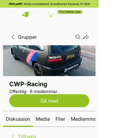
Nästa raceweekend: Scandinavian Raceway 15-16/8
Aktuellt!
Kontakta oss
Grupper
CWP-Racing
Offentlig
·
6 medlemmar
Gå med
Diskussion
Media
Filer
Medlemmar
Tillbaka