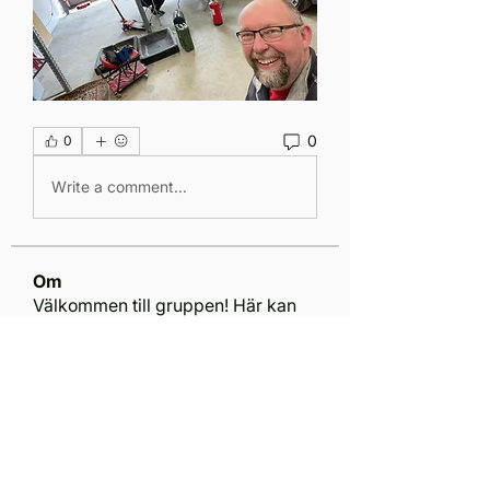
0
0
Write a comment...
Om
Välkommen till gruppen! Här kan
du hålla kontakten med andra
...
Läs mer
medlemmar
info
Följ
info