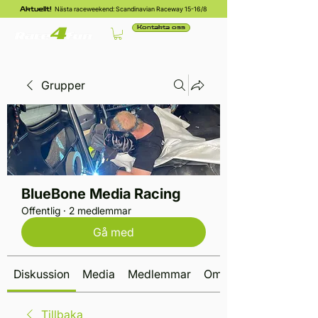
Nästa raceweekend: Scandinavian Raceway 15-16/8
Aktuellt!
Kontakta oss
Grupper
BlueBone Media Racing
Offentlig
·
2 medlemmar
Gå med
Diskussion
Media
Medlemmar
Om
Tillbaka