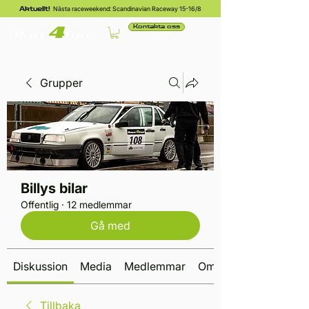
Nästa raceweekend: Scandinavian Raceway 15-16/8
Aktuellt!
Kontakta oss
Grupper
Billys bilar
Offentlig
·
12 medlemmar
Gå med
Diskussion
Media
Medlemmar
Om
Tillbaka