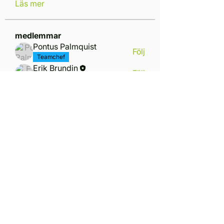
Läs mer
medlemmar
Pontus Palmquist
Följ
Teamchef
Erik Brundin
Följ
Teamchef
Dennis Håkansson
Följ
Jonas Dahlsten
Följ
Henry Wedenberg
Följ
Henry Wedenberg
Säkerhet
Se alla medlemmar (12)
Ring oss
+4679 313 58 90