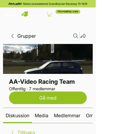
Nästa raceweekend: Scandinavian Raceway 15-16/8
Aktuellt!
Kontakta oss
Grupper
AA-Video Racing Team
Offentlig
·
7 medlemmar
Gå med
Diskussion
Media
Medlemmar
Om
Tillbaka