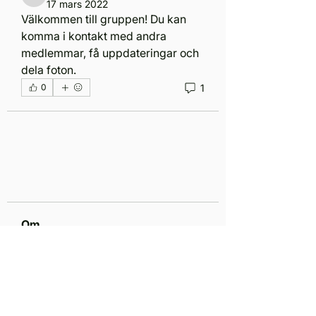
17 mars 2022
Välkommen till gruppen! Du kan 
komma i kontakt med andra 
medlemmar, få uppdateringar och 
dela foton.
1
0
Om
Välkommen till gruppen! Här kan
du hålla kontakten med andra
...
Läs mer
medlemmar