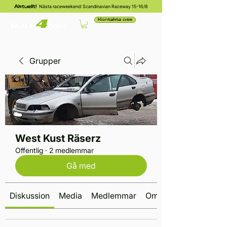
Nästa raceweekend: Scandinavian Raceway 15-16/8
Aktuellt!
Kontakta oss
Grupper
West Kust Räserz
Offentlig
·
2 medlemmar
Gå med
Diskussion
Media
Medlemmar
Om