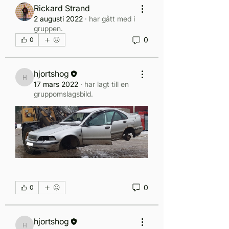
Rickard Strand
2 augusti 2022
·
har gått med i
gruppen.
0
0
hjortshog
hjortshog
17 mars 2022
·
har lagt till en
gruppomslagsbild.
0
0
hjortshog
hjortshog